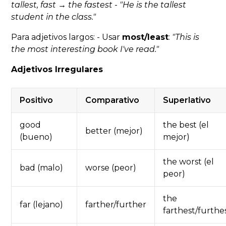
tallest, fast →
the
fastest
-
"He is
the tallest
student in the class."
Para adjetivos largos: - Usar
most/least
:
"This is
the most interesting
book I've read."
Adjetivos Irregulares
Positivo
Comparativo
Superlativo
good
the best (el
better (mejor)
(bueno)
mejor)
the worst (el
bad (malo)
worse (peor)
peor)
the
far (lejano)
farther/further
farthest/furthe