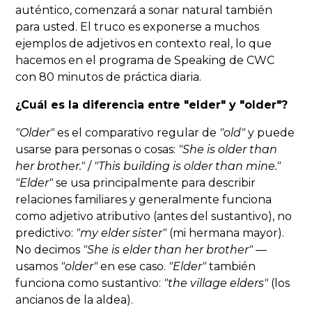
auténtico, comenzará a sonar natural también
para usted. El truco es exponerse a muchos
ejemplos de adjetivos en contexto real, lo que
hacemos en el programa de Speaking de CWC
con 80 minutos de práctica diaria.
¿Cuál es la diferencia entre "elder" y "older"?
"Older"
es el comparativo regular de
"old"
y puede
usarse para personas o cosas:
"She is older than
her brother."
/
"This building is older than mine."
"Elder"
se usa principalmente para describir
relaciones familiares y generalmente funciona
como adjetivo atributivo (antes del sustantivo), no
predictivo:
"my elder sister"
(mi hermana mayor).
No decimos
"She is elder than her brother"
—
usamos
"older"
en ese caso.
"Elder"
también
funciona como sustantivo:
"the village elders"
(los
ancianos de la aldea).