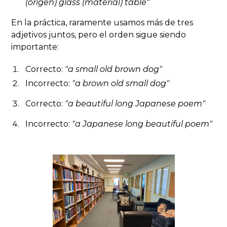
(origen)
glass
(material) table"
En la práctica, raramente usamos más de tres
adjetivos juntos, pero el orden sigue siendo
importante:
Correcto:
"a
small old
brown dog"
Incorrecto:
"a
brown old small
dog"
Correcto:
"a
beautiful long
Japanese poem"
Incorrecto:
"a
Japanese long beautiful
poem"