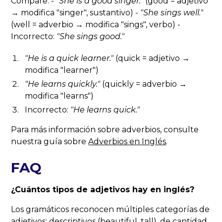
Compare: -
"She is a
good
singer."
(good = adjetivo
→ modifica "singer", sustantivo) -
"She sings
well
."
(well = adverbio → modifica "sings", verbo) -
Incorrecto:
"She sings
good
."
"He is a
quick
learner."
(quick = adjetivo →
modifica "learner")
"He learns
quickly
."
(quickly = adverbio →
modifica "learns")
Incorrecto:
"He learns
quick
."
Para más información sobre adverbios, consulte
nuestra guía sobre
Adverbios en Inglés
.
FAQ
¿Cuántos tipos de adjetivos hay en inglés?
Los gramáticos reconocen múltiples categorías de
adjetivos: descriptivos (beautiful, tall), de cantidad